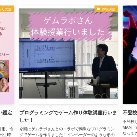
もり支援
体験講座
い鑑定
プログラミングでゲーム作り体験講座行いま
不登
した！
不登校
MAN
相術、命
今回はゲムラボさんとのコラボで簡単なプログラミン
なって
出生時
グでゲームを作りました！インベーダーのような形の