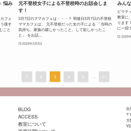
）悩み
元不登校女子による不登校時のお話会しま
みん
す！
ピラテ
教室に
のカフェ
3月7日のママカフェは・・・？ 明後日3月7日の不登校
ります
どう接す
ママカフェは、 元不登校だった女の子による 「当時の
に一回で
むこと
気持ち、家族の嬉しかったこと、して欲しかったこ
と」 をお話...
2025
2025年3月5日
1
2
3
4
5
...
11
合
BLOG
〒5
ACCESS
大
教室について
Y