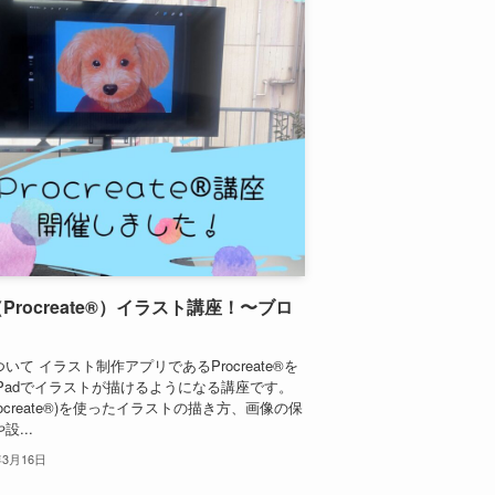
d（Procreate®）イラスト講座！〜ブロ
いて イラスト制作アプリであるProcreate®を
iPadでイラストが描けるようになる講座です。
(Procreate®)を使ったイラストの描き方、画像の保
設...
年3月16日