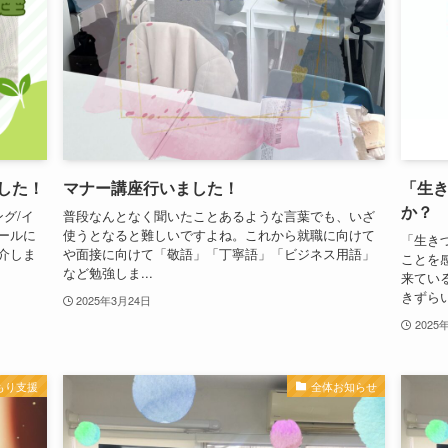
した！
マナー講座行いました！
「生
か？
グ/イ
普段なんとなく聞いたことあるような言葉でも、いざ
ールに
使うとなると難しいですよね。これから就職に向けて
「生き
介しま
や面接に向けて「敬語」「丁寧語」「ビジネス用語」
ことを
など勉強しま...
来てい
きずらい
2025年3月24日
2025
もり支援
全体お知らせ