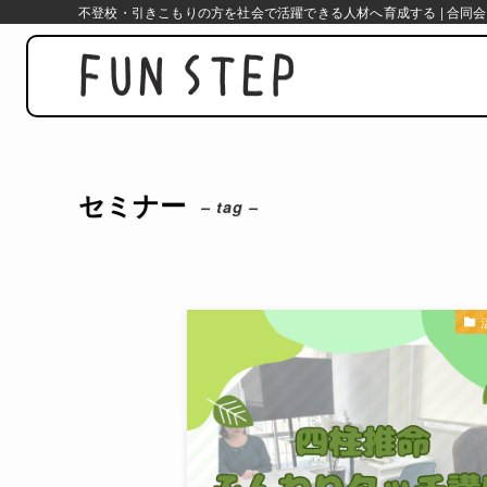
不登校・引きこもりの方を社会で活躍できる人材へ育成する | 合同会
セミナー
– tag –