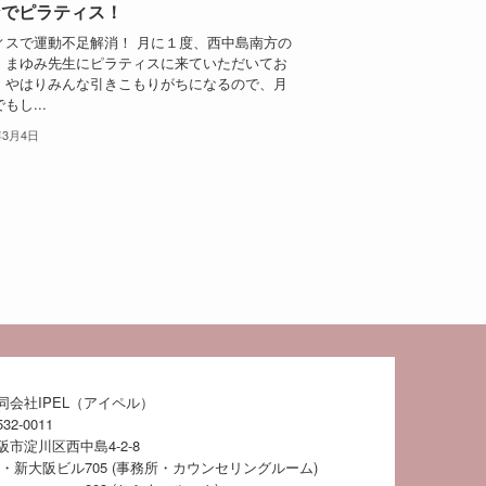
なでピラティス！
ィスで運動不足解消！ 月に１度、西中島南方の
、まゆみ先生にピラティスに来ていただいてお
！やはりみんな引きこもりがちになるので、月
もし...
年3月4日
同会社IPEL（アイペル）
32-0011
阪市淀川区西中島4-2-8
S・新大阪ビル
705 (事務所・カウンセリングルーム)