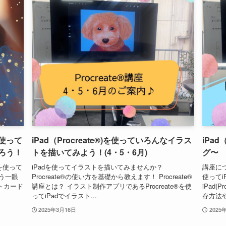
使って
iPad（Procreate®)を使っていろんなイラス
iPa
ろう！
トを描いてみよう！(4・5・6月)
グ〜
を使って
iPadを使ってイラストを描いてみませんか？
講座につ
う一眼
Procreate®の使い方を基礎から教えます！ Procreate®
使って
ストカード
講座とは？ イラスト制作アプリであるProcreate®を使
iPad
ってiPadでイラスト...
存方法や
2025年3月16日
2025