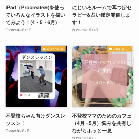
iPad（Procreate®)を使っ
にじいろルームで耳つぼセ
ていろんなイラストを描い
ラピー&占い鑑定開催しま
てみよう！(4・5・6月)
す！
2025年3月16日
2025年3月11日
全体お知らせ
全体お知らせ
不登校ちゃん向けダンスレ
不登校ママのためのカフェ
ッスン！
（4月 ~5月）悩みを共有し
ながらホッと一息
2025年3月7日
2025年3月7日