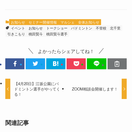
お知らせ
セミナー開催情報
マルシェ
全体お知らせ
イベント
お知らせ
トークショー
バドミントン
不登校
北千里
引きこもり
桃田賢斗
桃田賢斗選手
よかったらシェアしてね！
【4月20日】江坂公園にバ
ドミントン選手がやってく
ZOOM相談会開催します！
る！
関連記事