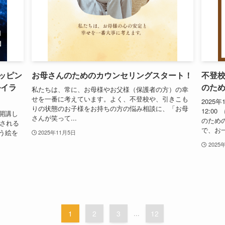
ッピン
お母さんのためのカウンセリングスタート！
不登
ルイラ
のた
私たちは、常に、お母様やお父様（保護者の方）の幸
せを一番に考えています。よく、不登校や、引きこも
2025年1
りの状態のお子様をお持ちの方の悩み相談に、「お母
12:
開講し
さんが笑って...
のため
催される
で、お一
う絵を
2025年11月5日
2025
1
2
3
...
12