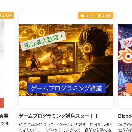
開催情報
セミナー開催情報
会開
ゲームプログラミング講座スタート！
Ble
スッキ
🧊 この講座について 「ゲームが大好き！自分でも作っ
🧊 こ
てみたい！」 「プログラミングって、数学が苦手でも
世界を作