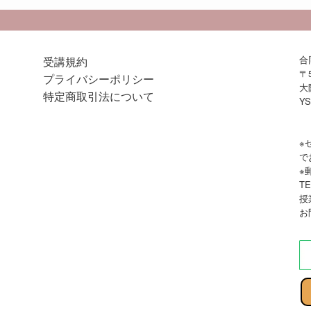
合
受講規約
〒5
プライバシーポリシー
大
特定商取引法について
Y
※
で
※
TE
授
お