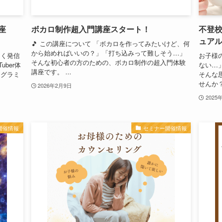
座
ボカロ制作超入門講座スタート！
不登
ュア
🎵 この講座について 「ボカロを作ってみたいけど、何
から始めればいいの？」「打ち込みって難しそう…」
しく発信
お子様
そんな初心者の方のための、ボカロ制作の超入門体験
ber体
ない…
講座です。 ...
ログラミ
そんな
せんか？
2026年2月9日
2025
開催情報
セミナー開催情報