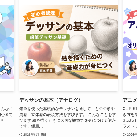
デッサンの基本（アナログ）
アニメ
こんなこ
鉛筆を使った基礎的なデッサンを通して、ものの形や
CLIP 
初心者向
質感、立体感の表現方法を学びます。 こんなことを学
き方を学
しそ
びます 絵を描くときに大切な観察力を身につける講座
Studi
です。鉛筆...
ラスト..
2026年6月15日
2026