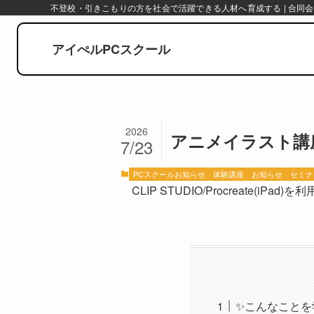
不登校・引きこもりの方を社会で活躍できる人材へ育成する | 合同会
アイぺルPCスクール
2026
アニメイラスト講座
7/23
PCスクールお知らせ
体験講座
お知らせ
セミナ
CLIP STUDIO/Procreate(
✨こんなことを