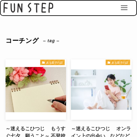
コーチング
– tag –
ある親子の話
ある親子の話
～迷えるこひつじ もうす
～迷えるこひつじ オンラ
ぐ七夕、願うこと～ 不登校
イン上の出会い、などなど