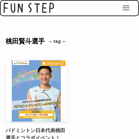
桃田賢斗選手
– tag –
全体お知らせ
バドミントン日本代表桃田
選手とコラボイベント！