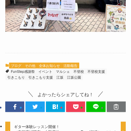
ブログ
その他
全体お知らせ
活動報告
FunStep感謝祭
イベント
マルシェ
不登校
不登校支援
引きこもり
引きこもり支援
江坂
江坂公園
よかったらシェアしてね！
ギター体験レッスン開催！