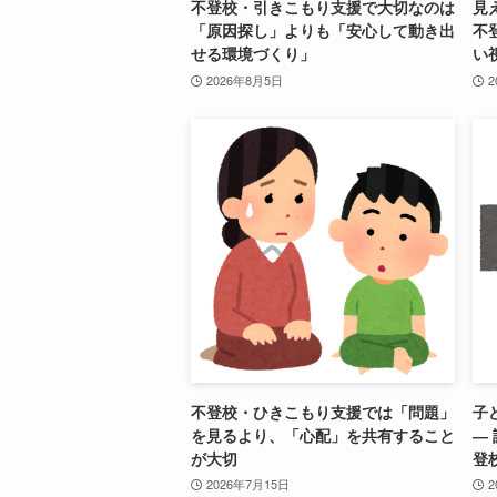
不登校・引きこもり支援で大切なのは
見
「原因探し」よりも「安心して動き出
不
せる環境づくり」
い
2026年8月5日
2
不登校・ひきこもり支援では「問題」
子
を見るより、「心配」を共有すること
―
が大切
登
2026年7月15日
2