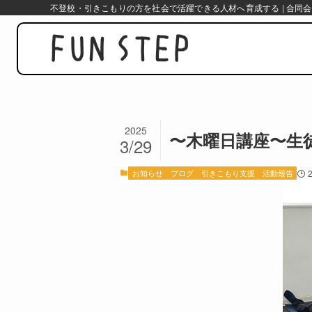
不登校・引きこもりの方を社会で活躍できる人材へ育成する | 合同会
2025
〜木曜日講座〜生
3/29
お知らせ
ブログ
引きこもり支援
活動報告