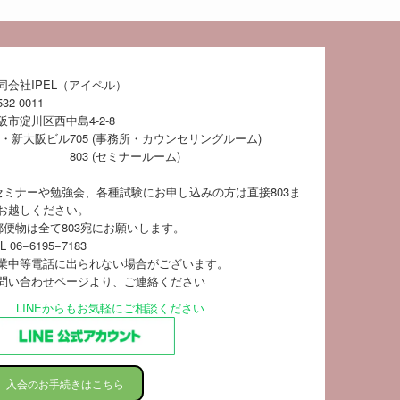
同会社IPEL（アイペル）
32-0011
阪市淀川区西中島4-2-8
S・新大阪ビル
705 (事務所・カウンセリングルーム)
803 (セミナールーム)
セミナーや勉強会、各種試験にお申し込みの方は直接803ま
お越しください。
郵便物は全て803宛にお願いします。
L 06−6195−7183
業中等電話に出られない場合がございます。
問い合わせページ
より、ご連絡ください
LINEからもお気軽にご相談ください
入会のお手続きはこちら