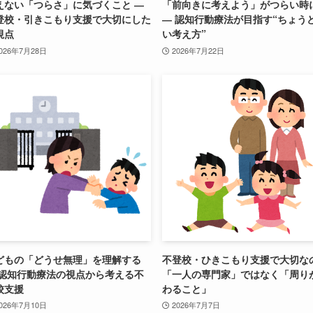
えない「つらさ」に気づくこと ―
「前向きに考えよう」がつらい時
登校・引きこもり支援で大切にした
― 認知行動療法が目指す“ちょう
視点
い考え方”
026年7月28日
2026年7月22日
どもの「どうせ無理」を理解する
不登校・ひきこもり支援で大切な
 認知行動療法の視点から考える不
「一人の専門家」ではなく「周り
校支援
わること」
026年7月10日
2026年7月7日