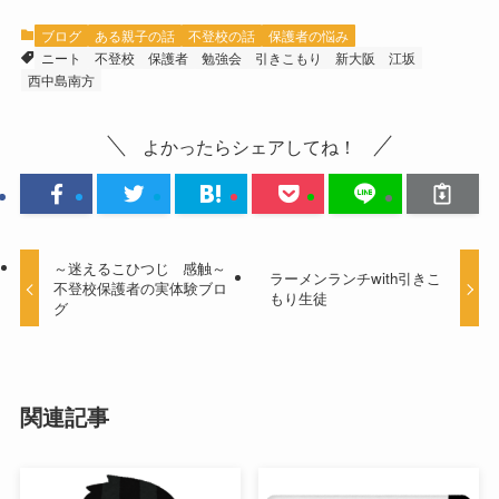
ブログ
ある親子の話
不登校の話
保護者の悩み
ニート
不登校
保護者
勉強会
引きこもり
新大阪
江坂
西中島南方
よかったらシェアしてね！
～迷えるこひつじ 感触～
ラーメンランチwith引きこ
不登校保護者の実体験ブロ
もり生徒
グ
関連記事